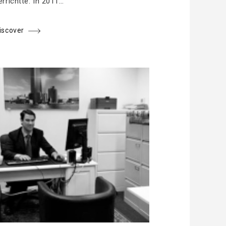
errichtte. In 2011…
iscover