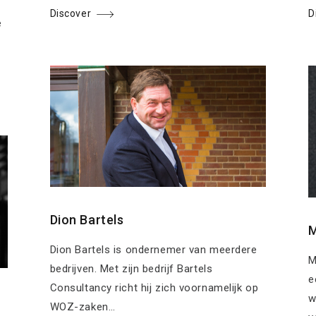
a
Discover
D
e
Dion Bartels
M
Dion Bartels is ondernemer van meerdere
M
bedrijven. Met zijn bedrijf Bartels
e
Consultancy richt hij zich voornamelijk op
w
WOZ-zaken…