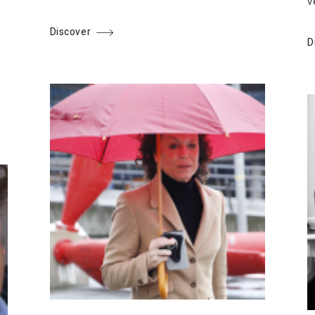
v
Discover
D