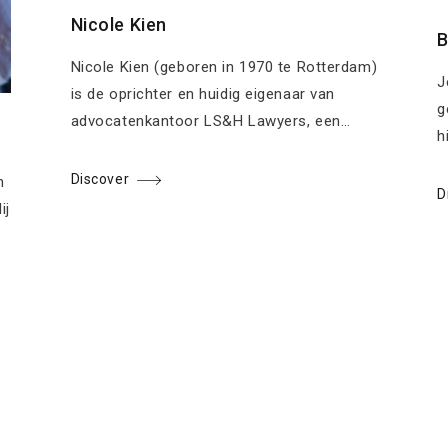
Nicole Kien
B
Nicole Kien (geboren in 1970 te Rotterdam)
J
is de oprichter en huidig eigenaar van
g
advocatenkantoor LS&H Lawyers, een…
h
Discover
n
D
ij