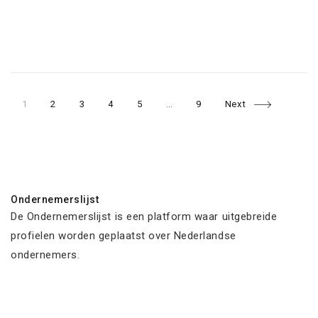
Page
Page
Page
Page
Page
Page
Posts
1
2
3
4
5
…
9
Next
navigation
Ondernemerslijst
De Ondernemerslijst is een platform waar uitgebreide
profielen worden geplaatst over Nederlandse
ondernemers.