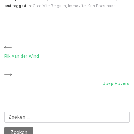
and tagged in:
Credivite Belgium
,
Immovite
,
Kris Boesmans
Bericht
Previous
Rik van der Wind
navigatie
Post
Next
Joep Rovers
Post
Zoeken
naar: