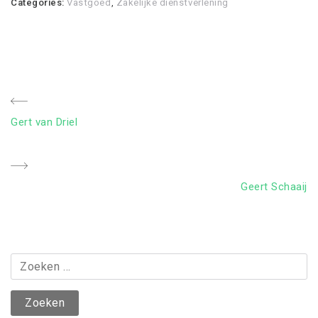
Categories:
Vastgoed
,
Zakelijke dienstverlening
Bericht
Previous
Gert van Driel
navigatie
Post
Next
Geert Schaaij
Post
Zoeken
naar: