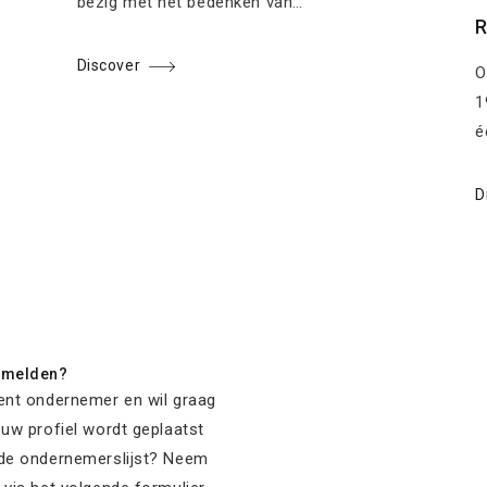
bezig met het bedenken van…
R
Discover
O
1
é
D
nmelden?
ent ondernemer en wil graag
 uw profiel wordt geplaatst
de ondernemerslijst? Neem