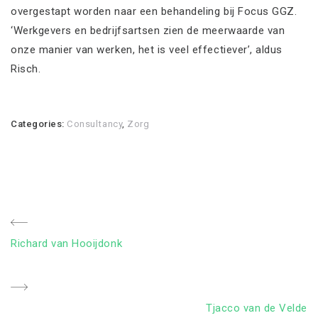
overgestapt worden naar een behandeling bij Focus GGZ.
‘Werkgevers en bedrijfsartsen zien de meerwaarde van
onze manier van werken, het is veel effectiever’, aldus
Risch.
Categories:
Consultancy
,
Zorg
Bericht
Previous
Richard van Hooijdonk
navigatie
Post
Next
Tjacco van de Velde