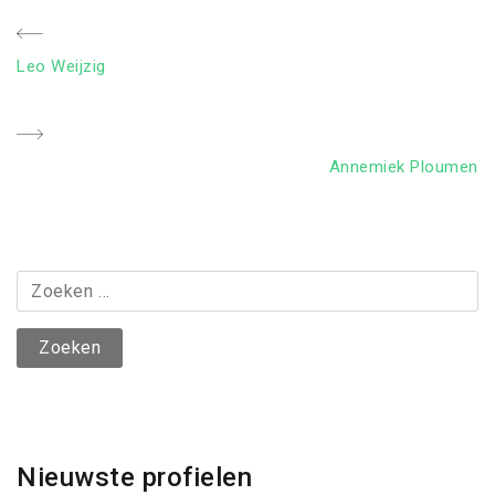
Bericht
Previous
Leo Weijzig
navigatie
Post
Next
Annemiek Ploumen
Post
Zoeken
naar:
Nieuwste profielen