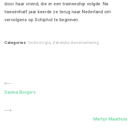
door haar vriend, die er een traineeship volgde. Na
tweeënhalf jaar keerde ze terug naar Nederland om
vervolgens op Schiphol te beginnen.
Categories:
Technologie
,
Zakelijke dienstverlening
Bericht
Previous
Saskia Borgers
navigatie
Post
Next
Martijn Maathuis
Post