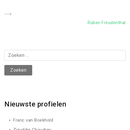
navigatie
Post
Next
Ruben Freudenthal
Post
Zoeken
naar:
Nieuwste profielen
Franc van Boekhold
Ziauddin Choudrey