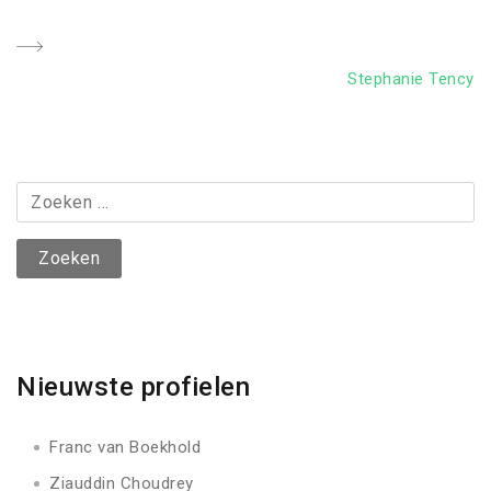
navigatie
Post
Next
Stephanie Tency
Post
Zoeken
naar:
Nieuwste profielen
Franc van Boekhold
Ziauddin Choudrey