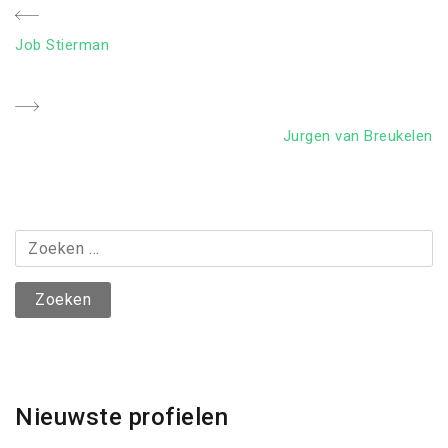
Bericht
Previous
Job Stierman
navigatie
Post
Next
Jurgen van Breukelen
Post
Zoeken
naar:
Nieuwste profielen