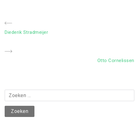
Bericht
Previous
Diederik Stradmeijer
navigatie
Post
Next
Otto Cornelissen
Post
Zoeken
naar: