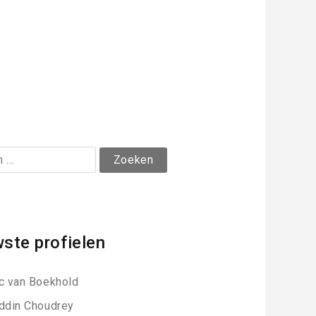
ste profielen
c van Boekhold
ddin Choudrey