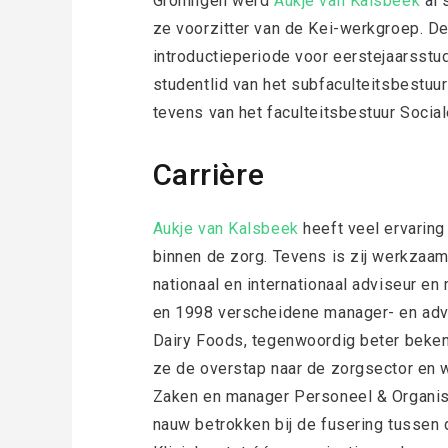
Groningen werd
Aukje van Kalsbeek
al 
ze voorzitter van de Kei-werkgroep. D
introductieperiode voor eerstejaarsstu
studentlid van het subfaculteitsbestuur
tevens van het faculteitsbestuur Soci
Carrière
Aukje van Kalsbeek
heeft veel ervaring 
binnen de zorg. Tevens is zij werkzaam
nationaal en internationaal adviseur e
en 1998 verscheidene manager- en adv
Dairy Foods, tegenwoordig beter beken
ze de overstap naar de zorgsector en 
Zaken en manager Personeel & Organisat
nauw betrokken bij de fusering tussen 