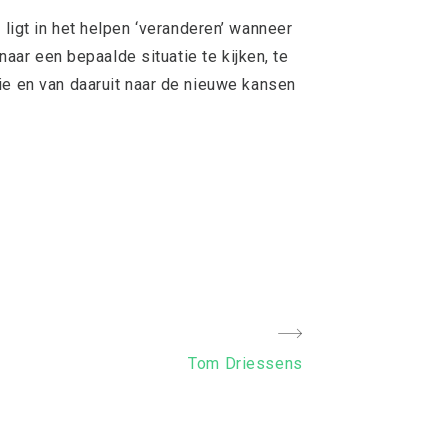
k
ligt in het helpen ‘veranderen’ wanneer
 naar een bepaalde situatie te kijken, te
ie en van daaruit naar de nieuwe kansen
Next
Tom Driessens
Post