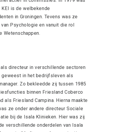
snel actief in commissies. In 1979 was
e KEI is de welbekende
denten in Groningen. Tevens was ze
 van Psychologie en vanuit die rol
ale Wetenschappen.
als directeur in verschillende sectoren
 geweest in het bedrijfsleven als
n manager. Zo bekleedde zij tussen 1985
iesfuncties binnen Friesland Coberco
d als Friesland Campina. Hierna maakte
was ze onder andere directeur Sociale
ie bij de Isala Klinieken. Hier was zij
de verschillende onderdelen van Isala