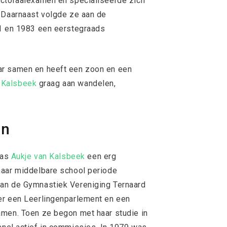
octoraalexamen en specialiseerde zich
. Daarnaast volgde ze aan de
81 en 1983 een eerstegraads
ar samen en heeft een zoon en een
 Kalsbeek
graag aan wandelen,
en
was
Aukje van Kalsbeek
een erg
haar middelbare school periode
van de Gymnastiek Vereniging Ternaard
er een Leerlingenparlement en een
amen. Toen ze begon met haar studie in