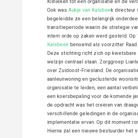
Klinieken tot één organisatie en de ver
Ook was
Aukje van Kalsbee
k directeur
begeleidde ze een belangrijk onderdeel
transitieperiode waarin de strategie v
intern orde op zaken werd gesteld. Op
Kalsbeek
benoemd als voorzitter Raad v
Deze stichting richt zich op kwetsbare
welzijn centraal staan. Zorggroep Lia
over Zuidoost-Friesland. De organisatie
aanleunwoning en geclusterde woonsit
organisatie te leiden, een aantal verbe
een koersbepaling voor de komende jare
de opdracht was het creëren van draagvl
verschillende geledingen in de organis
implementatie ervan. Op dit moment ron
Hierna zal een nieuwe bestuurder het st