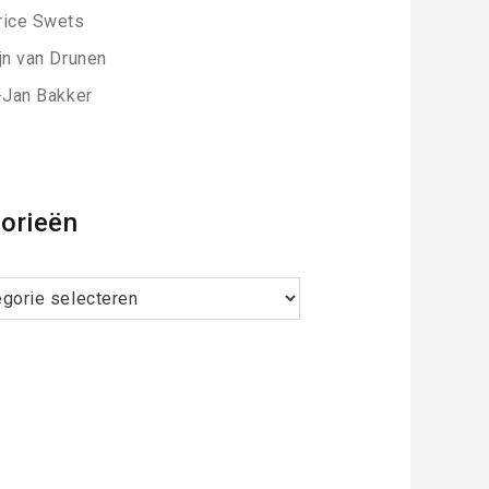
ice Swets
jn van Drunen
-Jan Bakker
orieën
ieën