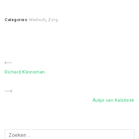
Categories:
Medisch
,
Zorg
Bericht
Previous
Richard Kleinsman
navigatie
Post
Next
Aukje van Kalsbeek
Post
Zoeken