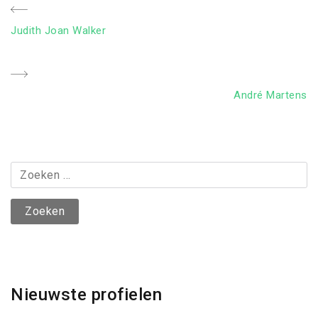
Bericht
Previous
Judith Joan Walker
navigatie
Post
Next
André Martens
Post
Zoeken
naar:
Nieuwste profielen