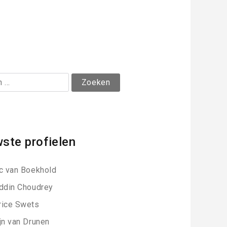
ste profielen
c van Boekhold
ddin Choudrey
ice Swets
jn van Drunen