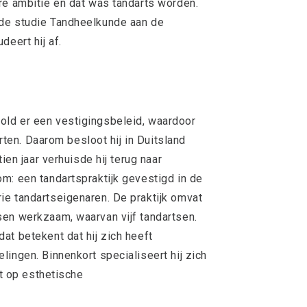
re ambitie en dat was tandarts worden.
de studie Tandheelkunde aan de
deert hij af.
ld er een vestigingsbeleid, waardoor
arten. Daarom besloot hij in Duitsland
ien jaar verhuisde hij terug naar
m: een tandartspraktijk gevestigd in de
e tandartseigenaren. De praktijk omvat
sen werkzaam, waarvan vijf tandartsen.
at betekent dat hij zich heeft
ingen. Binnenkort specialiseert hij zich
gt op esthetische