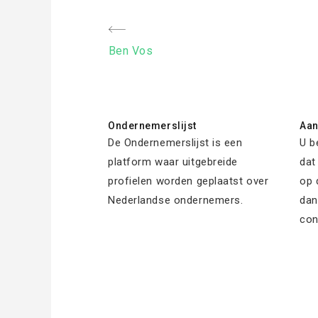
Bericht
Previous
Ben Vos
navigatie
Post
Ondernemerslijst
Aa
De Ondernemerslijst is een
U b
platform waar uitgebreide
dat
profielen worden geplaatst over
op 
Nederlandse ondernemers.
dan
con