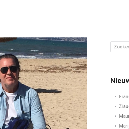
Zoeken
naar:
Nieuw
Fran
Ziau
Maur
Mari