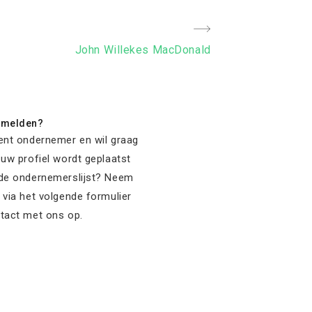
Next
John Willekes MacDonald
Post
nmelden?
ent ondernemer en wil graag
 uw profiel wordt geplaatst
de ondernemerslijst? Neem
 via het volgende formulier
tact met ons op.