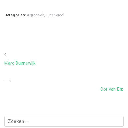
Categories:
Agrarisch
,
Financieel
Bericht
Previous
Marc Dunnewijk
navigatie
Post
Next
Cor van Erp
Post
Zoeken
naar: