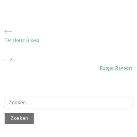
Bericht
Previous
Ter Horst Groep
navigatie
Post
Next
Rutger Revoort
Post
Zoeken
naar: