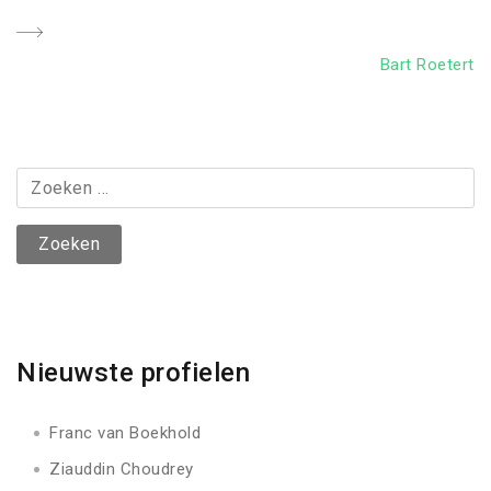
Next
Bart Roetert
Post
Zoeken
naar:
Nieuwste profielen
Franc van Boekhold
Ziauddin Choudrey