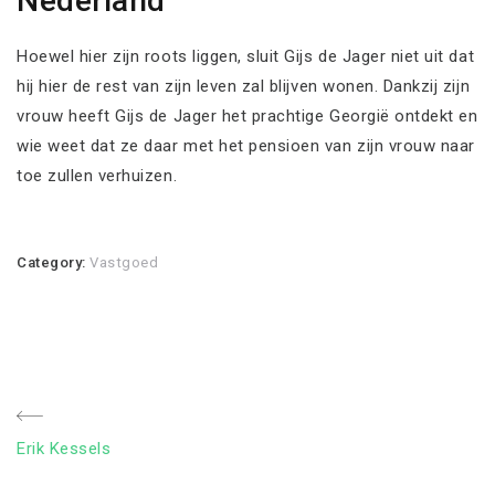
Nederland
Hoewel hier zijn roots liggen, sluit Gijs de Jager niet uit dat
hij hier de rest van zijn leven zal blijven wonen. Dankzij zijn
vrouw heeft Gijs de Jager het prachtige Georgië ontdekt en
wie weet dat ze daar met het pensioen van zijn vrouw naar
toe zullen verhuizen.
Category:
Vastgoed
Bericht
Previous
Erik Kessels
navigatie
Post