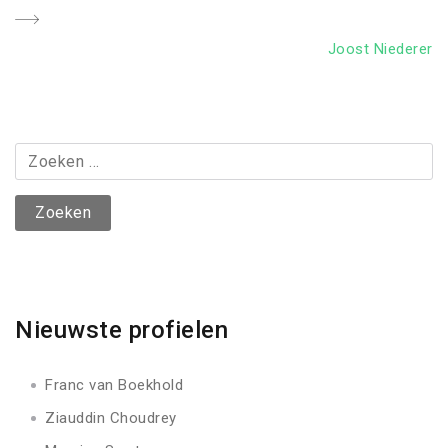
Next
Joost Niederer
Post
Zoeken
naar:
Nieuwste profielen
Franc van Boekhold
Ziauddin Choudrey