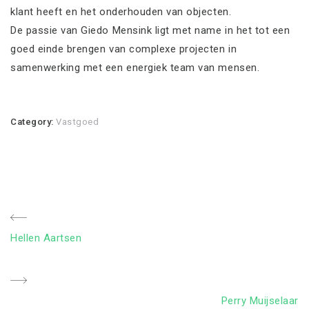
klant heeft en het onderhouden van objecten.
De passie van Giedo Mensink ligt met name in het tot een
goed einde brengen van complexe projecten in
samenwerking met een energiek team van mensen.
Category:
Vastgoed
Bericht
Previous
Hellen Aartsen
navigatie
Post
Next
Perry Muijselaar