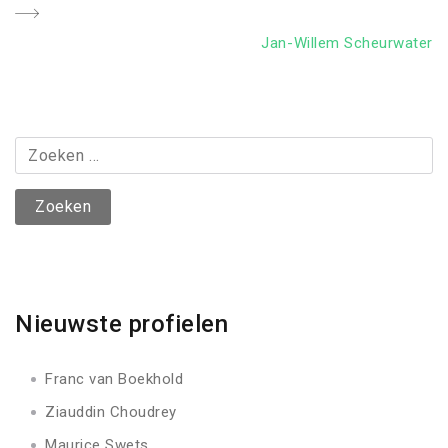
Next
Jan-Willem Scheurwater
Post
Zoeken
naar:
Nieuwste profielen
Franc van Boekhold
Ziauddin Choudrey
Maurice Swets