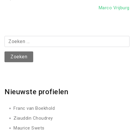
Next
Marco Vrijburg
Post
Zoeken
naar:
Nieuwste profielen
Franc van Boekhold
Ziauddin Choudrey
Maurice Swets