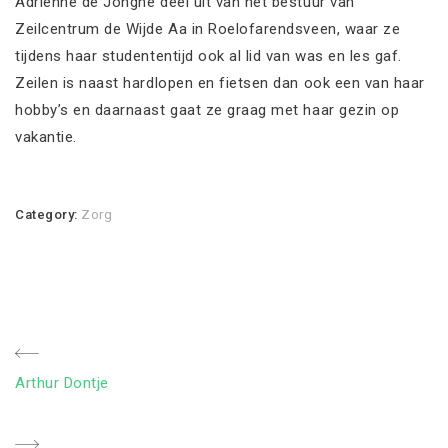
Adrienne de Jonghe deel uit van het bestuur van
Zeilcentrum de Wijde Aa in Roelofarendsveen, waar ze
tijdens haar studententijd ook al lid van was en les gaf.
Zeilen is naast hardlopen en fietsen dan ook een van haar
hobby’s en daarnaast gaat ze graag met haar gezin op
vakantie.
Category:
Zorg
Bericht
Previous
Arthur Dontje
navigatie
Post