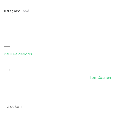
Category:
Food
Bericht
Previous
Paul Gelderloos
navigatie
Post
Next
Ton Caanen
Post
Zoeken
naar: