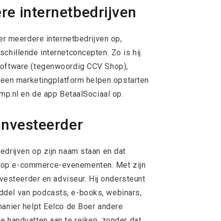
re internetbedrijven
oer meerdere internetbedrijven op,
chillende internetconcepten. Zo is hij
software (tegenwoordig CCV Shop),
, een marketingplatform helpen opstarten
amp.nl en de app BetaalSociaal op.
investeerder
edrijven op zijn naam staan en dat
 op e-commerce-evenementen. Met zijn
nvesteerder en adviseur. Hij ondersteunt
ddel van podcasts, e-books, webinars,
manier helpt Eelco de Boer andere
e handvatten aan te reiken, zonder dat