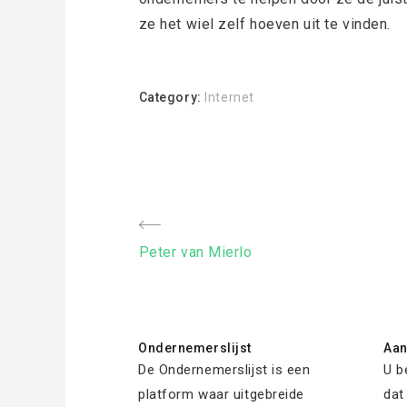
ze het wiel zelf hoeven uit te vinden.
Category:
Internet
Bericht
Previous
Peter van Mierlo
navigatie
Post
Ondernemerslijst
Aa
De Ondernemerslijst is een
U b
platform waar uitgebreide
dat