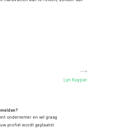
Next
Lyn Kuyper
Post
nmelden?
ent ondernemer en wil graag
 uw profiel wordt geplaatst