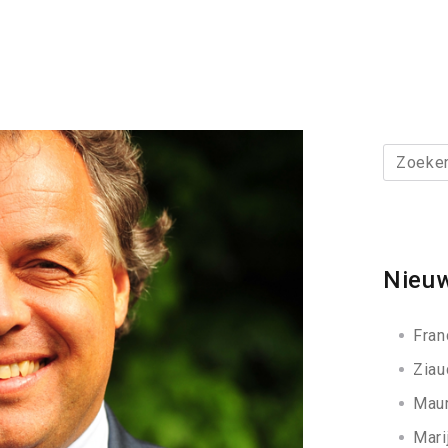
Zoeken
naar:
Nieuw
Fran
Ziau
Maur
Mari