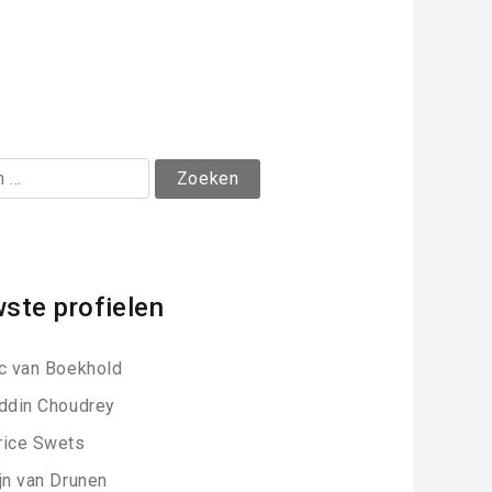
ste profielen
c van Boekhold
ddin Choudrey
ice Swets
jn van Drunen