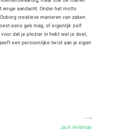
s noemenswaardig, maar ook de manier
 enige aandacht. Onder het motto
 Ouborg creatieve manieren van zaken
e best eens gek mag, of eigenlijk zelf
 voor dat je plezier in hebt wat je doet,
geeft een persoonlijke twist aan je eigen
Next
Jack Veldman
Post