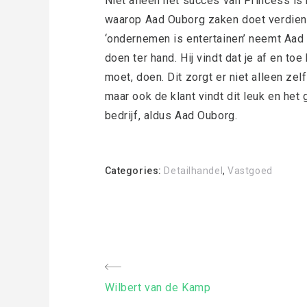
Niet alleen het succes van Princess i
waarop Aad Ouborg zaken doet verdient
‘ondernemen is entertainen’ neemt Aad
doen ter hand. Hij vindt dat je af en to
moet, doen. Dit zorgt er niet alleen zelf
maar ook de klant vindt dit leuk en het 
bedrijf, aldus Aad Ouborg.
Categories:
Detailhandel
,
Vastgoed
Bericht
Previous
Wilbert van de Kamp
Post